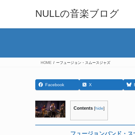
Skip
Skip
to
to
NULLの音楽ブログ
the
the
content
Navigation
HOME
ーフュージョン・スムースジャズ
Facebook
X
Contents
[
hide
]
フュージョンバンド・ス