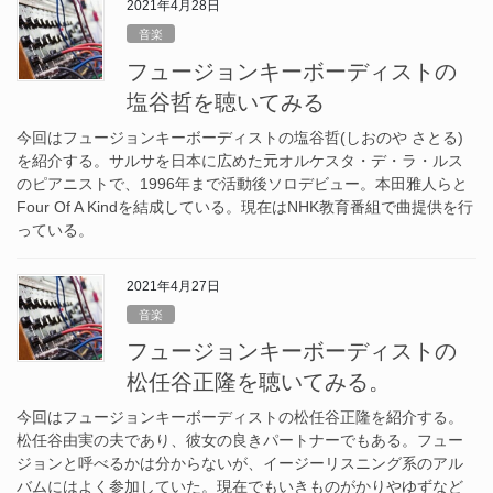
2021年4月28日
音楽
フュージョンキーボーディストの
塩谷哲を聴いてみる
今回はフュージョンキーボーディストの塩谷哲(しおのや さとる)
を紹介する。サルサを日本に広めた元オルケスタ・デ・ラ・ルス
のピアニストで、1996年まで活動後ソロデビュー。本田雅人らと
Four Of A Kindを結成している。現在はNHK教育番組で曲提供を行
っている。
2021年4月27日
音楽
フュージョンキーボーディストの
松任谷正隆を聴いてみる。
今回はフュージョンキーボーディストの松任谷正隆を紹介する。
松任谷由実の夫であり、彼女の良きパートナーでもある。フュー
ジョンと呼べるかは分からないが、イージーリスニング系のアル
バムにはよく参加していた。現在でもいきものがかりやゆずなど